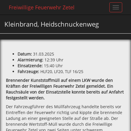
Freiwillige Feuerwehr Zetel
Toggle
navigat
Kleinbrand, Heidschnuckenweg
Datum:
31.03.2025
Alarmierung:
12:39 Uhr
Einsatzende:
15:40 Uhr
Fahrzeuge:
HLF20, LF20, TLF 16/25
Brennender Kunststoffmüll auf einem LKW wurde den
Kräften der Freiwilligen Feuerwehr Zetel gemeldet. Ein
Rauchsäule von der Einsatzstelle konnte bereits auf Anfahrt
festgestellt werden.
Der Fahrzeugführer des Müllfahrzeug handelte bereits vor
Eintreffen der Feuerwehr richtig und kippte die brennende
Ladung an einer geeigneten Stelle auf der Straße ab. Der
brennende Wertstoff-Müll wurde durch die Freiwillige
Feuerwehr Zetel von zwei Seiten unter schwerem