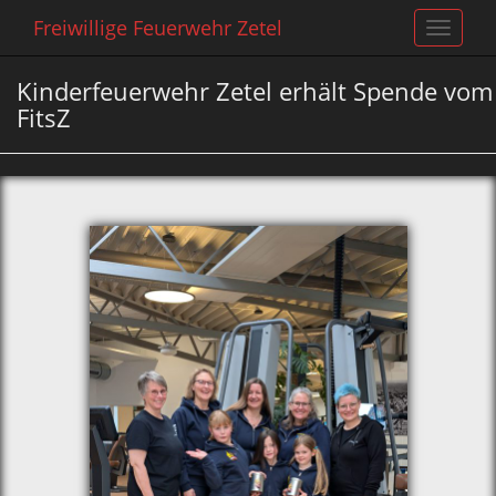
Freiwillige Feuerwehr Zetel
Toggle
navigat
Kinderfeuerwehr Zetel erhält Spende vom
FitsZ