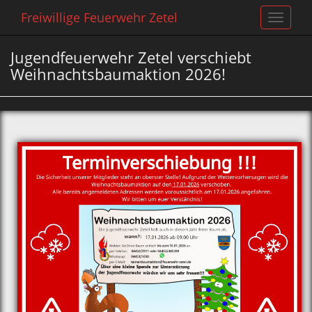
Freiwillige Feuerwehr Zetel
Toggle
navigat
Jugendfeuerwehr Zetel verschiebt
Weihnachtsbaumaktion 2026!