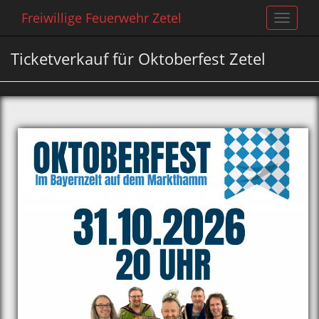
Freiwillige Feuerwehr Zetel
Toggle
navigat
Ticketverkauf für Oktoberfest Zetel