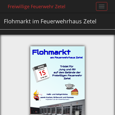
Freiwillige Feuerwehr Zetel
Toggle
navigat
Flohmarkt im Feuerwehrhaus Zetel