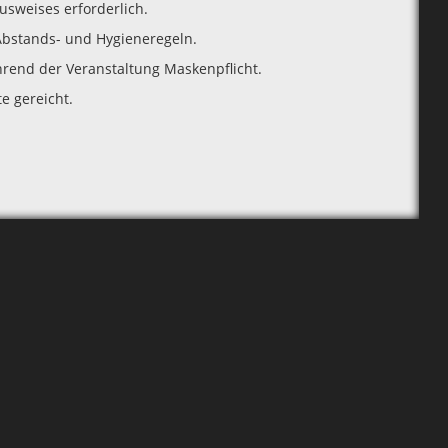
usweises erforderlich.
 Abstands- und Hygieneregeln.
rend der Veranstaltung Maskenpflicht.
e gereicht.