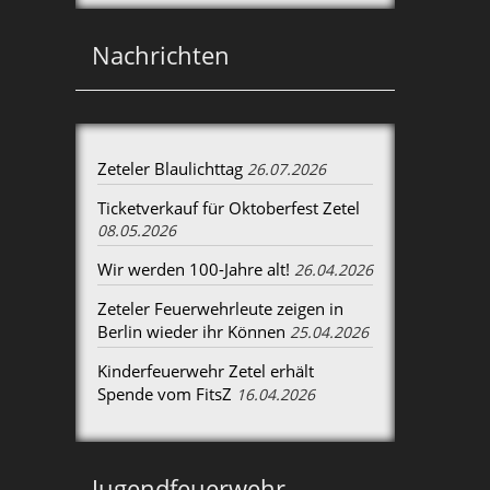
Nachrichten
Zeteler Blaulichttag
26.07.2026
Ticketverkauf für Oktoberfest Zetel
08.05.2026
Wir werden 100-Jahre alt!
26.04.2026
Zeteler Feuerwehrleute zeigen in
Berlin wieder ihr Können
25.04.2026
Kinderfeuerwehr Zetel erhält
Spende vom FitsZ
16.04.2026
Jugendfeuerwehr