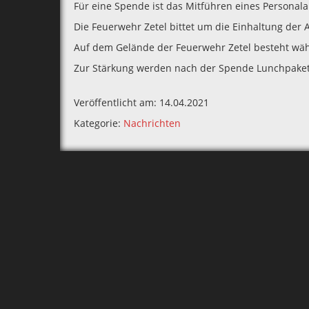
Für eine Spende ist das Mitführen eines Personala
Die Feuerwehr Zetel bittet um die Einhaltung der
Auf dem Gelände der Feuerwehr Zetel besteht wäh
Zur Stärkung werden nach der Spende Lunchpaket
Veröffentlicht am: 14.04.2021
Kategorie:
Nachrichten