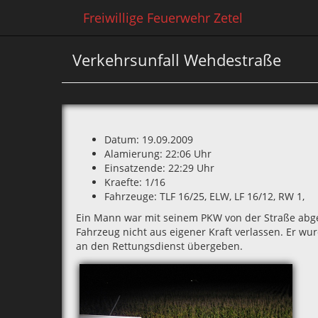
Freiwillige Feuerwehr Zetel
Verkehrsunfall Wehdestraße
Datum: 19.09.2009
Alamierung: 22:06 Uhr
Einsatzende: 22:29 Uhr
Kraefte: 1/16
Fahrzeuge: TLF 16/25‚ ELW‚ LF 16/12‚ RW 1‚
Ein Mann war mit seinem PKW von der Straße abg
Fahrzeug nicht aus eigener Kraft verlassen. Er wur
an den Rettungsdienst übergeben.