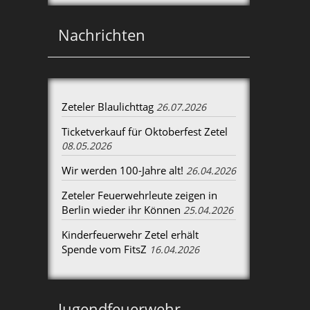
Nachrichten
Zeteler Blaulichttag
26.07.2026
Ticketverkauf für Oktoberfest Zetel
08.05.2026
Wir werden 100-Jahre alt!
26.04.2026
Zeteler Feuerwehrleute zeigen in
Berlin wieder ihr Können
25.04.2026
Kinderfeuerwehr Zetel erhält
Spende vom FitsZ
16.04.2026
Jugendfeuerwehr