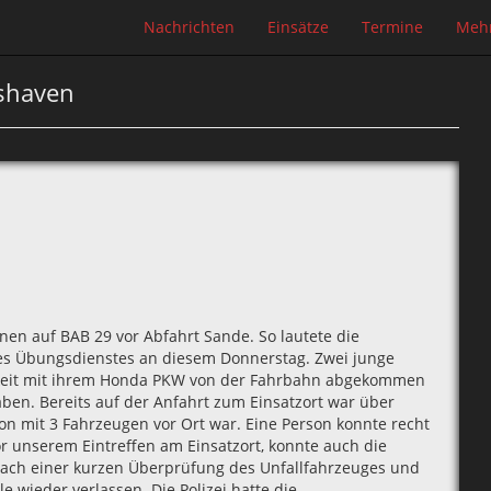
Nachrichten
Einsätze
Termine
Meh
mshaven
en auf BAB 29 vor Abfahrt Sande. So lautete die
es Übungsdienstes an diesem Donnerstag. Zwei junge
keit mit ihrem Honda PKW von der Fahrbahn abgekommen
en. Bereits auf der Anfahrt zum Einsatzort war über
on mit 3 Fahrzeugen vor Ort war. Eine Person konnte recht
r unserem Eintreffen am Einsatzort‚ konnte auch die
ach einer kurzen Überprüfung des Unfallfahrzeuges und
e wieder verlassen. Die Polizei hatte die