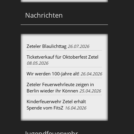
Nachrichten
Zeteler Blaulichttag
26.07.2026
Ticketverkauf für Oktoberfest Zetel
08.05.2026
Wir werden 100-Jahre alt!
26.04.2026
Zeteler Feuerwehrleute zeigen in
Berlin wieder ihr Können
25.04.2026
Kinderfeuerwehr Zetel erhält
Spende vom FitsZ
16.04.2026
Jugendfeuerwehr