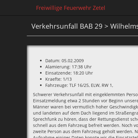
Freiwillige Feuerwehr Zetel
Verkehrsunfall BAB 29 > Wilhel
Datum: 05.02.2009
Alamierung: 17:38 Uhr
Einsatzende: 18:20 Uhr
Kraefte: 1/13
Fahrzeuge: TLF 16/25‚ ELW‚ RW 1‚
Schwerer Verkehrsunfall mit eingeklemmten Person
Einsatzmeldung etwa 2 Stunden vor Beginn unser
Männer waren bei vermutlich hoher Geschwindig
und landeten auf dem Dach liegend im Straßengrab
Sprechfunk zu hören‚ dass der Rettungsdienst sch
schnell aus dem Fahrzeug befreit werden. Noch vo
zweite Person aus dem Fahrzeug geholt werden. N
Aufnahme einiger Daten konnte wir die Einsatzstell