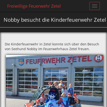
Freiwillige Feuerwehr Zetel
Toggle
navigat
Nobby besucht die Kinderfeuerwehr Zetel
Die Kinderfeuerwehr in Zetel konnte sich über den Besuch
von Seehund Nobby im Feuerwehrhaus Zetel freuen.