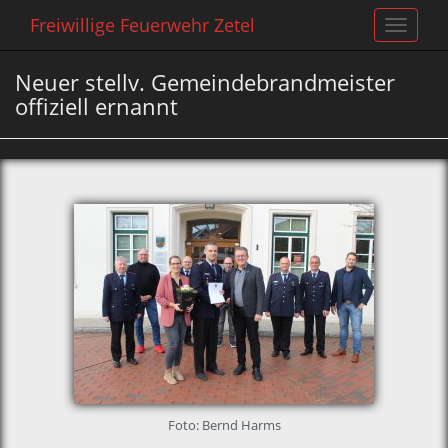
Freiwillige Feuerwehr Zetel
Toggle
navigat
Neuer stellv. Gemeindebrandmeister
offiziell ernannt
Foto: Bernd Harms