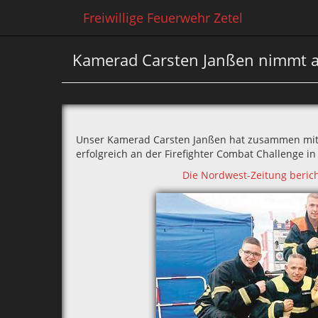
Freiwillige Feuerwehr Zetel
Kamerad Carsten Janßen nimmt an
Unser Kamerad Carsten Janßen hat zusammen mi
erfolgreich an der Firefighter Combat Challenge i
Die Nordwest-Zeitung berich