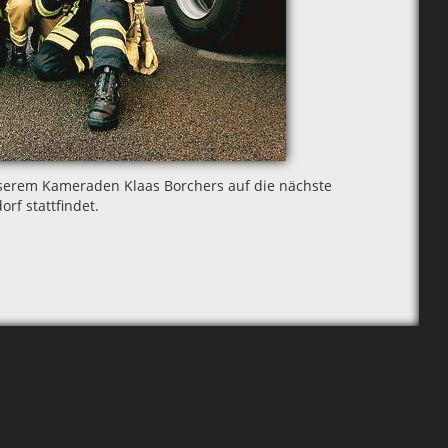
serem Kameraden Klaas Borchers auf die nächste
rf stattfindet.