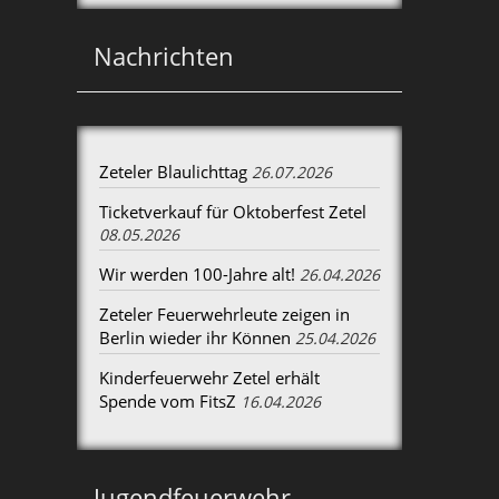
Nachrichten
Zeteler Blaulichttag
26.07.2026
Ticketverkauf für Oktoberfest Zetel
08.05.2026
Wir werden 100-Jahre alt!
26.04.2026
Zeteler Feuerwehrleute zeigen in
Berlin wieder ihr Können
25.04.2026
Kinderfeuerwehr Zetel erhält
Spende vom FitsZ
16.04.2026
Jugendfeuerwehr