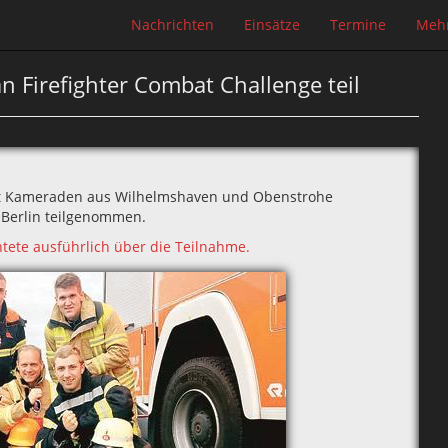
Nachrichten
Einsätze
Termine
Meh
 Firefighter Combat Challenge teil
t Kameraden aus Wilhelmshaven und Obenstrohe
n Berlin teilgenommen.
tete ausführlich über die Teilnahme.