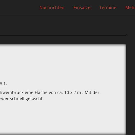
Nachrichten
Einsätze
Termine
Meh
W 1‚
weinbrück eine Fläche von ca. 10 x 2 m . Mit der
euer schnell gelöscht.