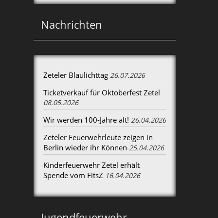
Nachrichten
Zeteler Blaulichttag
26.07.2026
Ticketverkauf für Oktoberfest Zetel
08.05.2026
Wir werden 100-Jahre alt!
26.04.2026
Zeteler Feuerwehrleute zeigen in
Berlin wieder ihr Können
25.04.2026
Kinderfeuerwehr Zetel erhält
Spende vom FitsZ
16.04.2026
Jugendfeuerwehr