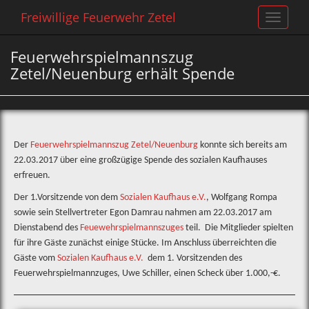
Freiwillige Feuerwehr Zetel
Toggle
navigat
Feuerwehrspielmannszug
Zetel/Neuenburg erhält Spende
Der
Feuerwehrspielmannszug Zetel/Neuenburg
konnte sich bereits am
22.03.2017 über eine großzügige Spende des sozialen Kaufhauses
erfreuen.
Der 1.Vorsitzende von dem
Sozialen Kaufhaus e.V.
, Wolfgang Rompa
sowie sein Stellvertreter Egon Damrau nahmen am 22.03.2017 am
Dienstabend des
Feuewehrspielmannszuges
teil. Die Mitglieder spielten
für ihre Gäste zunächst einige Stücke. Im Anschluss überreichten die
Gäste vom
Sozialen Kaufhaus e.V.
dem 1. Vorsitzenden des
Feuerwehrspielmannzuges, Uwe Schiller, einen Scheck über 1.000,-€.