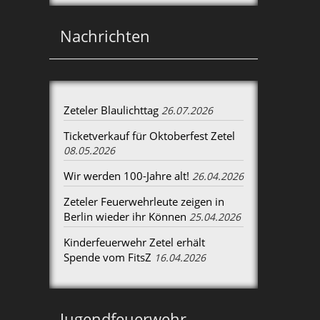
Nachrichten
Zeteler Blaulichttag
26.07.2026
Ticketverkauf für Oktoberfest Zetel
08.05.2026
Wir werden 100-Jahre alt!
26.04.2026
Zeteler Feuerwehrleute zeigen in
Berlin wieder ihr Können
25.04.2026
Kinderfeuerwehr Zetel erhält
Spende vom FitsZ
16.04.2026
Jugendfeuerwehr