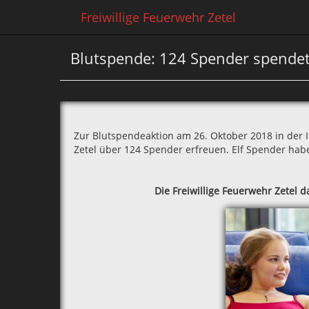
Freiwillige Feuerwehr Zetel
Blutspende: 124 Spender spendet
Zur Blutspendeaktion am 26. Oktober 2018 in der I
Zetel über 124 Spender erfreuen. Elf Spender hab
Die Freiwillige Feuerwehr Zetel d